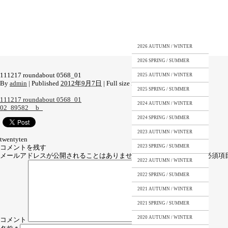
2026 AUTUMN / WINTER
2026 SPRING / SUMMER
111217 roundabout 0568_01
2025 AUTUMN / WINTER
By
admin
|
Published
2012年9月7日
|
Full size is
768 × 1024
pixels
2025 SPRING / SUMMER
111217 roundabout 0568_01
2024 AUTUMN / WINTER
02_89582__b_
2024 SPRING / SUMMER
2023 AUTUMN / WINTER
twentyten
コメントを残す
2023 SPRING / SUMMER
メールアドレスが公開されることはありません。
*
が付いている欄は必須項
2022 AUTUMN / WINTER
2022 SPRING / SUMMER
2021 AUTUMN / WINTER
2021 SPRING / SUMMER
2020 AUTUMN / WINTER
コメント