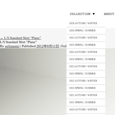
2026 AUTUMN / WINTER
2026 SPRING / SUMMER
←
L/S Standard Shirt “Plane”
2025 AUTUMN / WINTER
L/S Standard Shirt “Plane”
2025 SPRING / SUMMER
By
webmaster
|
Published
2012年9月11日
|
Full size is
1500 × 1000
pixels
2024 AUTUMN / WINTER
2024 SPRING / SUMMER
2023 AUTUMN / WINTER
2023 SPRING / SUMMER
2022 AUTUMN / WINTER
2022 SPRING / SUMMER
2021 AUTUMN / WINTER
2021 SPRING / SUMMER
2020 AUTUMN / WINTER