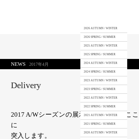
2026 AUTUMN / WINTER
2026 SPRING / SUMMER
2025 AUTUMN / WINTER
2025 SPRING / SUMMER
NEWS
2024 AUTUMN / WINTER
2017年4月
2024 SPRING / SUMMER
2023 AUTUMN / WINTER
Delivery
2023 SPRING / SUMMER
2022 AUTUMN / WINTER
2022 SPRING / SUMMER
2017 A/Wシーズンの展示会も終わり、
2021 AUTUMN / WINTER
に
2021 SPRING / SUMMER
2020 AUTUMN / WINTER
突入します。