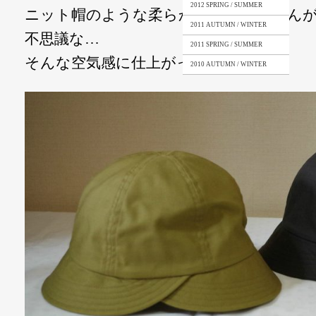
2012 SPRING / SUMMER
ニット帽のような柔らかさはありません
2011 AUTUMN / WINTER
不思議な…
2011 SPRING / SUMMER
そんな空気感に仕上がったと思います。
2010 AUTUMN / WINTER