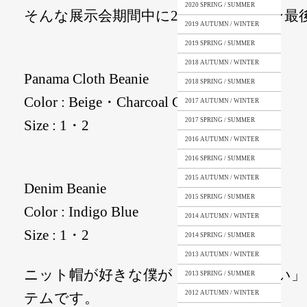
2020 SPRING / SUMMER
そんな展示会期間中に2017 S/Sシーズン
2019 AUTUMN / WINTER
2019 SPRING / SUMMER
2018 AUTUMN / WINTER
Panama Cloth Beanie
2018 SPRING / SUMMER
Color : Beige・Charcoal Gray
2017 AUTUMN / WINTER
2017 SPRING / SUMMER
Size : 1・2
2016 AUTUMN / WINTER
2016 SPRING / SUMMER
2015 AUTUMN / WINTER
Denim Beanie
2015 SPRING / SUMMER
Color : Indigo Blue
2014 AUTUMN / WINTER
Size : 1・2
2014 SPRING / SUMMER
2013 AUTUMN / WINTER
ニット帽が好きな僕が「夏にも被りたい」
2013 SPRING / SUMMER
2012 AUTUMN / WINTER
テムです。