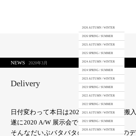
2026 AUTUMN / WINTER
2026 SPRING / SUMMER
2025 AUTUMN / WINTER
2025 SPRING / SUMMER
NEWS
2024 AUTUMN / WINTER
2020年3月
2024 SPRING / SUMMER
2023 AUTUMN / WINTER
Delivery
2023 SPRING / SUMMER
2022 AUTUMN / WINTER
2022 SPRING / SUMMER
日付変わって本日は2020 A/W 展示会の
2021 AUTUMN / WINTER
遂に2020 A/W 展示会です。
2021 SPRING / SUMMER
2020 AUTUMN / WINTER
そんなだいぶバタバタの中で2020 S/S 