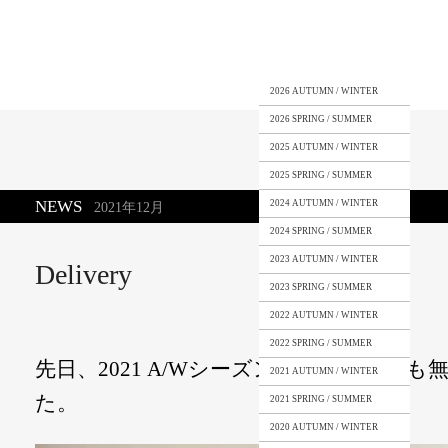
2026 AUTUMN / WINTER
2026 SPRING / SUMMER
2025 AUTUMN / WINTER
2025 SPRING / SUMMER
NEWS
2024 AUTUMN / WINTER
2021年12月
2024 SPRING / SUMMER
2023 AUTUMN / WINTER
Delivery
2023 SPRING / SUMMER
2022 AUTUMN / WINTER
2022 SPRING / SUMMER
先日、2021 A/Wシーズンのデリバリー
2021 AUTUMN / WINTER
た。
2021 SPRING / SUMMER
2020 AUTUMN / WINTER