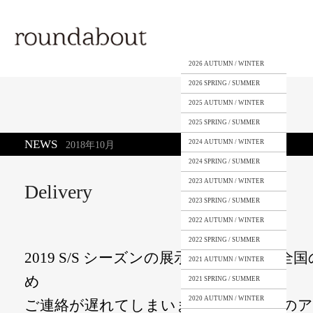
2026 AUTUMN / WINTER
2026 SPRING / SUMMER
2025 AUTUMN / WINTER
2025 SPRING / SUMMER
NEWS
2024 AUTUMN / WINTER
2018年10月
2024 SPRING / SUMMER
2023 AUTUMN / WINTER
Delivery
2023 SPRING / SUMMER
2022 AUTUMN / WINTER
2022 SPRING / SUMMER
2019 S/S シーズンの展示会も終わり、
2021 AUTUMN / WINTER
め
2021 SPRING / SUMMER
2020 AUTUMN / WINTER
ご連絡が遅れてしまいましたが、多くの