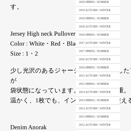
2020 SPRING / SUMMER
す。
2019 AUTUMN / WINTER
2019 SPRING / SUMMER
2018 AUTUMN / WINTER
Jersey High neck Pullover
2018 SPRING / SUMMER
Color : White・Red・Black
2017 AUTUMN / WINTER
2017 SPRING / SUMMER
Size : 1・2
2016 AUTUMN / WINTER
2016 SPRING / SUMMER
少し光沢のあるジャージー生地を使用した
2015 AUTUMN / WINTER
が
2015 SPRING / SUMMER
袋状態になっています。 ※つまり二重。
2014 AUTUMN / WINTER
温かく、1枚でも、インナーとしても使え
2014 SPRING / SUMMER
2013 AUTUMN / WINTER
2013 SPRING / SUMMER
2012 AUTUMN / WINTER
Denim Anorak