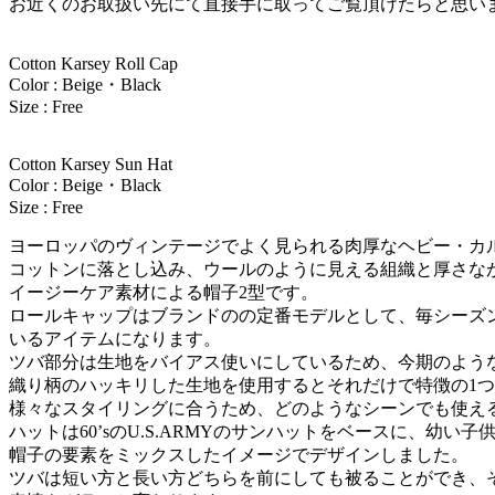
お近くのお取扱い先にて直接手に取ってご覧頂けたらと思い
Cotton Karsey Roll Cap
Color : Beige・Black
Size : Free
Cotton Karsey Sun Hat
Color : Beige・Black
Size : Free
ヨーロッパのヴィンテージでよく見られる肉厚なヘビー・カ
コットンに落とし込み、ウールのように見える組織と厚さな
イージーケア素材による帽子2型です。
ロールキャップはブランドのの定番モデルとして、毎シーズ
いるアイテムになります。
ツバ部分は生地をバイアス使いにしているため、今期のよう
織り柄のハッキリした生地を使用するとそれだけで特徴の1
様々なスタイリングに合うため、どのようなシーンでも使え
ハットは60’sのU.S.ARMYのサンハットをベースに、幼い
帽子の要素をミックスしたイメージでデザインしました。
ツバは短い方と長い方どちらを前にしても被ることができ、