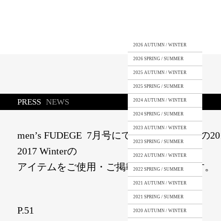
2026 AUTUMN / WINTER
2026 SPRING / SUMMER
2025 AUTUMN / WINTER
2025 SPRING / SUMMER
PRESS
NEWS
2024 AUTUMN / WINTER
2024 SPRING / SUMMER
2023 AUTUMN / WINTER
men’s FUDEGE 7月号にてラウンダバウトの201
2023 SPRING / SUMMER
2017 Winterの
2022 AUTUMN / WINTER
アイテムをご使用・ご掲載頂いております。
2022 SPRING / SUMMER
2021 AUTUMN / WINTER
2021 SPRING / SUMMER
P.51
2020 AUTUMN / WINTER