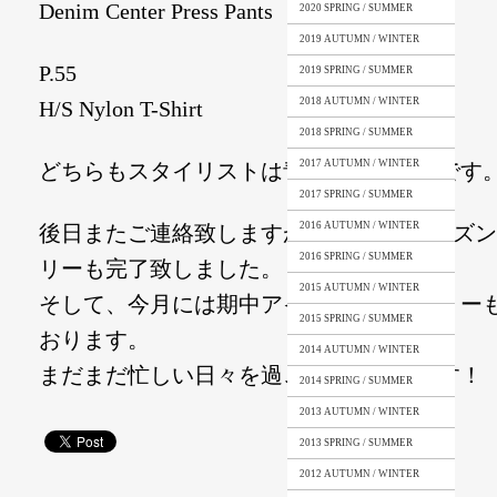
Denim Center Press Pants
2020 SPRING / SUMMER
2019 AUTUMN / WINTER
P.55
2019 SPRING / SUMMER
2018 AUTUMN / WINTER
H/S Nylon T-Shirt
2018 SPRING / SUMMER
2017 AUTUMN / WINTER
どちらもスタイリストは青木紀一郎さんです
2017 SPRING / SUMMER
2016 AUTUMN / WINTER
後日またご連絡致しますが、2018 S/Sシーズ
2016 SPRING / SUMMER
リーも完了致しました。
2015 AUTUMN / WINTER
そして、今月には期中アイテムのデリバリー
2015 SPRING / SUMMER
おります。
2014 AUTUMN / WINTER
まだまだ忙しい日々を過ごさせて頂きます！
2014 SPRING / SUMMER
2013 AUTUMN / WINTER
2013 SPRING / SUMMER
2012 AUTUMN / WINTER