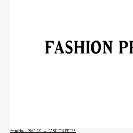
roundabout 2019 S/S – FASHION PRESS