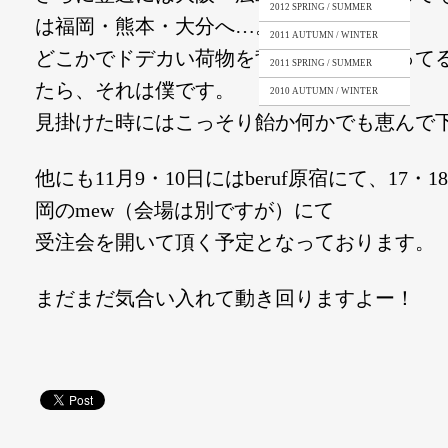
2012 SPRING / SUMMER
は福岡・熊本・大分へ…。
2011 AUTUMN / WINTER
どこかでドデカい荷物を背負い、引きずって
2011 SPRING / SUMMER
たら、それは僕です。
2010 AUTUMN / WINTER
見掛けた時にはこっそり飴か何かでも恵んで
他にも11月9・10日にはberuf原宿にて、17・
岡のmew（会場は別ですが）にて
受注会を開いて頂く予定となっております。
まだまだ気合い入れて動き回りますよー！