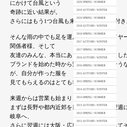
にかけて台風という
2020 SPRING / SUMMER
2019 AUTUMN / WINTER
奇跡に近い結果が。
2019 SPRING / SUMMER
さらにはもう1つ台風も来るというおまけ付き
2018 AUTUMN / WINTER
2018 SPRING / SUMMER
そんな雨の中でも足を運んで下さったバイヤ
2017 AUTUMN / WINTER
関係者様、そして
2017 SPRING / SUMMER
友達のみんな、本当にありがとうございまし
2016 AUTUMN / WINTER
ブランドを始めた時から変わらずずっとそう
2016 SPRING / SUMMER
が、自分が作った服を
2015 AUTUMN / WINTER
見てもらえるのはとても幸せなことです。
2015 SPRING / SUMMER
2014 AUTUMN / WINTER
来週からは営業も始まります。
2014 SPRING / SUMMER
2013 AUTUMN / WINTER
まずは長野や都内近郊を日帰りで、その翌週
2013 SPRING / SUMMER
岐阜へ、
2012 AUTUMN / WINTER
さらに翌週には大阪・広島・岡山へ、そして