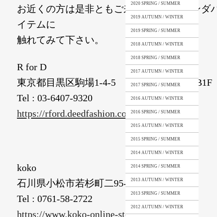
2020 SPRING / SUMMER
お近くの方は是非ともご来店頂き、ラウンダ
2019 AUTUMN / WINTER
イテムに
2019 SPRING / SUMMER
触れてみて下さい。
2018 AUTUMN / WINTER
2018 SPRING / SUMMER
R for D
2017 AUTUMN / WINTER
東京都目黒区駒場1-4-5 日興パレス駒場 B1F
2017 SPRING / SUMMER
Tel : 03-6407-9320
2016 AUTUMN / WINTER
https://rford.deedfashion.com/
2016 SPRING / SUMMER
2015 AUTUMN / WINTER
2015 SPRING / SUMMER
2014 AUTUMN / WINTER
koko
2014 SPRING / SUMMER
2013 AUTUMN / WINTER
石川県小松市若杉町二95-1
2013 SPRING / SUMMER
Tel : 0761-58-2722
2012 AUTUMN / WINTER
https://www.koko-online-store.com/