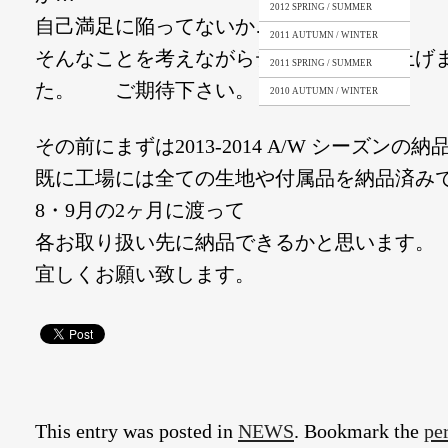
2012 SPRING / SUMMER
自己満足に陥ってないか…
2011 AUTUMN / WINTER
そんなことを考えながらデザイン画を仕上げ
2011 SPRING / SUMMER
た。 ご期待下さい。
2010 AUTUMN / WINTER
その前にまずは2013-2014 A/W シーズンの
既に工場には全ての生地や付属品を納品済み
8・9月の2ヶ月に渡って
各お取り扱い先に納品できるかと思います。
宜しくお願い致します。
This entry was posted in
NEWS
. Bookmark the
pe