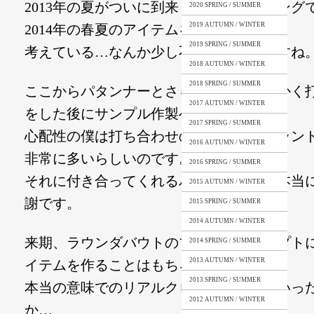
2013年の夏がついに到来！というタイミング
2020 SPRING / SUMMER
2019 AUTUMN / WINTER
2014年の春夏のアイテムを
2019 SPRING / SUMMER
考えている…なんか少し不思議な感じですね
2018 AUTUMN / WINTER
2018 SPRING / SUMMER
ここからパタンナーとさらに細かく・細かく
2017 AUTUMN / WINTER
をした後にサンプル作製へ。
2017 SPRING / SUMMER
心配性の僕は打ち合わせの回数も他のブラン
2016 AUTUMN / WINTER
非常に多いらしいのです。
2016 SPRING / SUMMER
それに付き合ってくれるパタンナーには本当
2015 AUTUMN / WINTER
謝です。
2015 SPRING / SUMMER
2014 AUTUMN / WINTER
来期、ラウンダバウトのブランドコンセプト
2014 SPRING / SUMMER
2013 AUTUMN / WINTER
イテムを作ることはもちろんのこと、
2013 SPRING / SUMMER
本当の意味でのリアルクローズとはどういっ
2012 AUTUMN / WINTER
か…