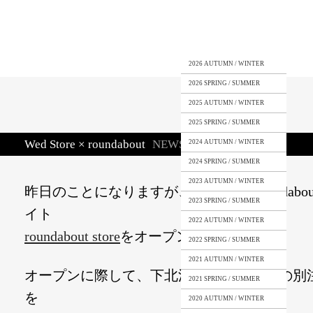
2026 AUTUMN / WINTER
2026 SPRING / SUMMER
2025 AUTUMN / WINTER
2025 SPRING / SUMMER
Wed Store × roundabout
NEWS
2024 AUTUMN / WINTER
2024 SPRING / SUMMER
2023 AUTUMN / WINTER
昨日のことになりますが、3月13日、roundabou
2023 SPRING / SUMMER
イト
2022 AUTUMN / WINTER
roundabout store
をオープンしました。
2022 SPRING / SUMMER
2021 AUTUMN / WINTER
オープンに際して、下北沢の
Wed Store
との別
2021 SPRING / SUMMER
を
2020 AUTUMN / WINTER